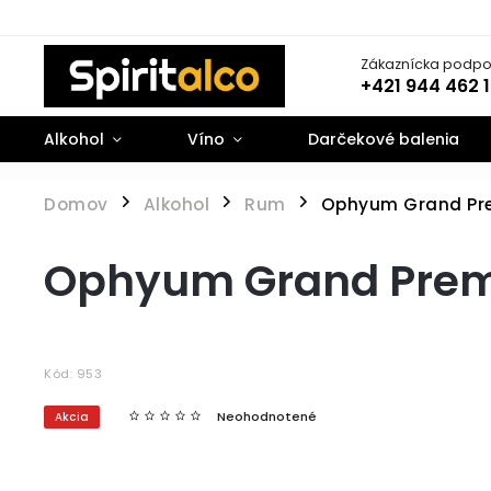
Zákaznícka podpo
+421 944 462 
Alkohol
Víno
Darčekové balenia
Domov
Alkohol
Rum
Ophyum Grand Prem
/
/
/
Ophyum Grand Premie
Kód:
953
Neohodnotené
Akcia