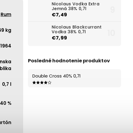
Nicolaus Vodka Extra
Jemná 38% 0,7l
Rum
€7,49
Nicolaus Blackcurrant
69 kg
Vodka 38% 0,7l
€7,99
01964
Posledné hodnotenie produktov
nska
blika
Double Cross 40% 0,7l
0,7 l
40 %
artón