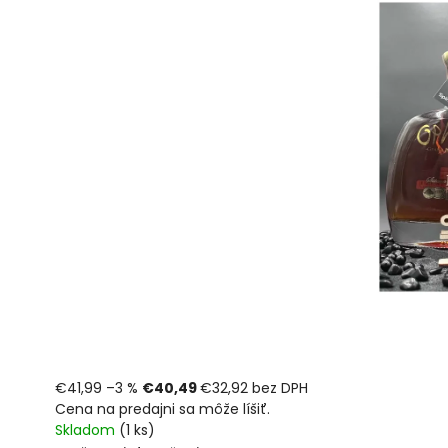
€41,99
–3 %
€40,49
€32,92 bez DPH
Cena na predajni sa môže líšiť.
Skladom
(1 ks)