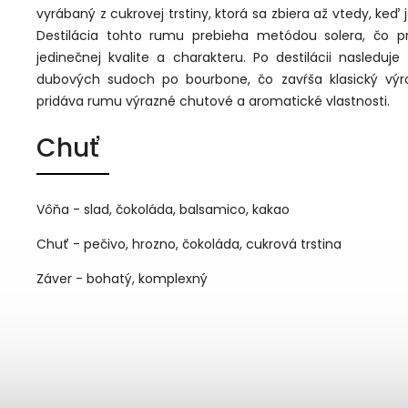
vyrábaný z cukrovej trstiny, ktorá sa zbiera až vtedy, keď 
Destilácia tohto rumu prebieha metódou solera, čo pr
jedinečnej kvalite a charakteru. Po destilácii nasleduj
dubových sudoch po bourbone, čo zavŕša klasický výr
pridáva rumu výrazné chutové a aromatické vlastnosti.
Chuť
Vôňa - slad, čokoláda, balsamico, kakao
Chuť - pečivo, hrozno, čokoláda, cukrová trstina
Záver - bohatý, komplexný