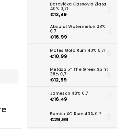
Borovička Cassovia Zlata
40% 0,7l
€13,49
Absolut Watermelon 38%
0,7l
€16,99
Mates Gold Rum 40% 0,7l
€10,99
Metaxa 5* The Greek Spirit
38% 0,7l
€12,99
Jameson 40% 0,7l
€16,49
re
Bumbu XO Rum 40% 0,7l
€29,99