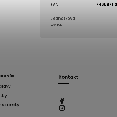
EAN
:
74668711
Jednotková
cena
:
pre vás
Kontakt
pravy
atby
podmienky