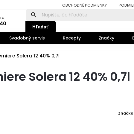
OBCHODNÉ PODMIENKY
PODMIE
ra:
140
Hľadať
Svadobný servis
Recepty
Značky
iere Solera 12 40% 0,7l
re Solera 12 40% 0,7l
Značka