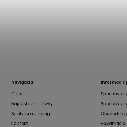
Navigácia
Informácie 
O nás
Spôsoby do
Najčastejšie otázky
Spôsoby pl
Spiritalco catering
Obchodné 
Kontakt
Reklamácie