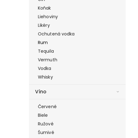
Koňak
Liehoviny
Likéry
Ochutená vodka
Rum
Tequila
Vermuth
Vodka
Whisky
Víno
Červené
Biele
Ružové
Šumivé