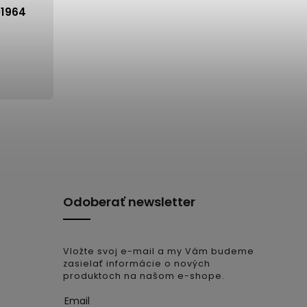
01964
Odoberať newsletter
Vložte svoj e-mail a my Vám budeme
zasielať informácie o nových
produktoch na našom e-shope.
Email