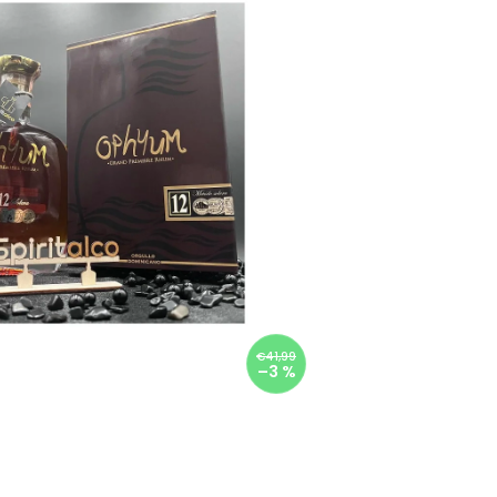
€41,99
–3 %