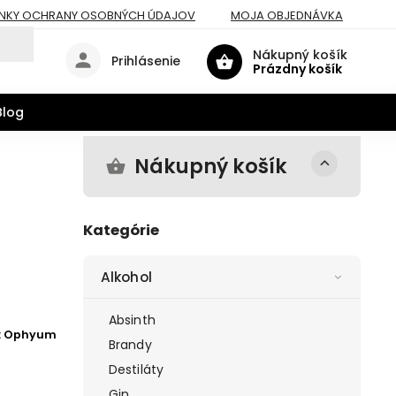
NKY OCHRANY OSOBNÝCH ÚDAJOV
MOJA OBJEDNÁVKA
Nákupný košík
Prihlásenie
Prázdny košík
Blog
Nákupný košík
Kategórie
Alkohol
Absinth
:
Ophyum
Brandy
Destiláty
Gin