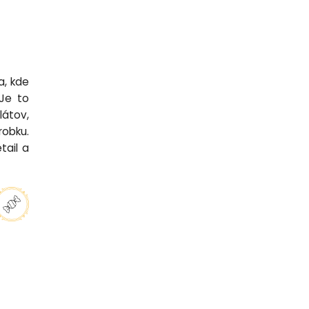
a, kde
 Je to
látov,
robku.
tail a