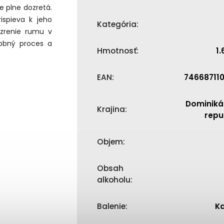
je plne dozretá.
ispieva k jeho
Kategória
:
e zrenie rumu v
obný proces a
Hmotnosť
:
1.
EAN
:
74668711
Dominiká
Krajina
:
repu
Objem
:
Obsah
alkoholu
:
Balenie
:
K