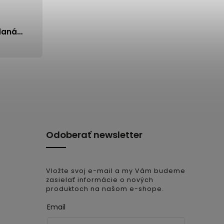
daná…
Odoberať newsletter
Vložte svoj e-mail a my Vám budeme
zasielať informácie o nových
produktoch na našom e-shope.
Email