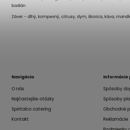
badián
Záver - dlhý, kompexný, citrusy, dym, škorica, káva, mandle
Navigácia
Informácie 
O nás
Spôsoby do
Najčastejšie otázky
Spôsoby pl
Spiritalco catering
Obchodné 
Kontakt
Reklamácie
Podmienky 