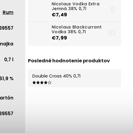
Nicolaus Vodka Extra
Jemná 38% 0,7l
Rum
€7,49
Nicolaus Blackcurrant
39557
Vodka 38% 0,7l
€7,99
majka
0,7 l
Posledné hodnotenie produktov
Double Cross 40% 0,7l
51,9 %
artón
39557