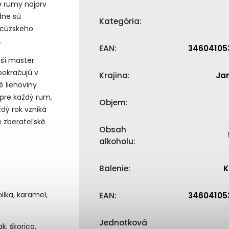
é rumy najprv
dne sú
Kategória
:
ncúzskeho
.
EAN
:
34604105
pší master
pokračujú v
Krajina
:
Ja
é liehoviny
 pre každý rum,
Objem
:
ždý rok vzniká
é zberateľské
Obsah
alkoholu
:
Balenie
:
K
ilka, karamel,
EAN
:
34604105
Jednotková
k, škorica,