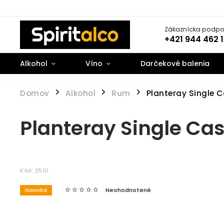
Zákaznícka podpo
+421 944 462 
Alkohol
Víno
Darčekové balenia
Domov
Alkohol
Rum
Planteray Single C
/
/
/
Planteray Single Cas
Kód:
2510
Neohodnotené
Novinka