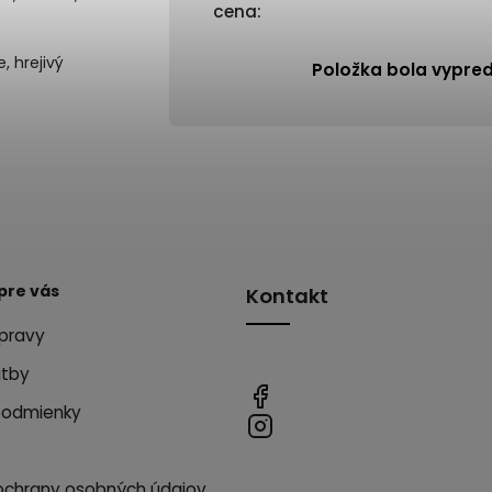
cena
:
, hrejivý
Položka bola vypre
pre vás
Kontakt
pravy
atby
podmienky
ochrany osobných údajov