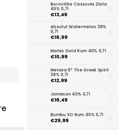
Borovička Cassovia Zlata
40% 0,7l
€13,49
Absolut Watermelon 38%
0,7l
€16,99
Mates Gold Rum 40% 0,7l
€10,99
Metaxa 5* The Greek Spirit
38% 0,7l
€12,99
Jameson 40% 0,7l
€16,49
re
Bumbu XO Rum 40% 0,7l
€29,99