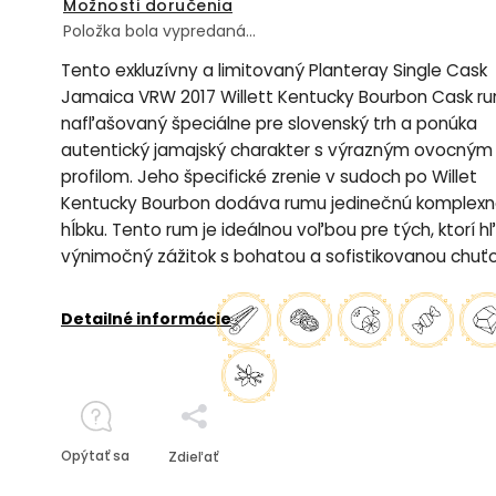
Možnosti doručenia
Položka bola vypredaná…
Tento exkluzívny a limitovaný Planteray Single Cask
Jamaica VRW 2017 Willett Kentucky Bourbon Cask ru
nafľašovaný špeciálne pre slovenský trh a ponúka
autentický jamajský charakter s výrazným ovocným
profilom. Jeho špecifické zrenie v sudoch po Willet
Kentucky Bourbon dodáva rumu jedinečnú komplexn
hĺbku. Tento rum je ideálnou voľbou pre tých, ktorí h
výnimočný zážitok s bohatou a sofistikovanou chuťo
Detailné informácie
Opýtať sa
Zdieľať