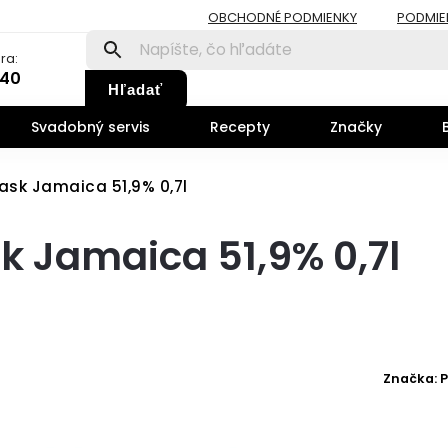
OBCHODNÉ PODMIENKY
PODMIE
ra:
140
Hľadať
Svadobný servis
Recepty
Značky
ask Jamaica 51,9% 0,7l
k Jamaica 51,9% 0,7l
Značka:
P