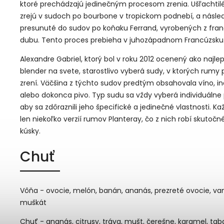
ktoré prechádzajú jedinečným procesom zrenia. Ušľachtil
zrejú v sudoch po bourbone v tropickom podnebí, a násle
presunuté do sudov po koňaku Ferrand, vyrobených z fra
dubu. Tento proces prebieha v juhozápadnom Francúzsku
Alexandre Gabriel, ktorý bol v roku 2012 ocenený ako najle
blender na svete, starostlivo vyberá sudy, v ktorých rumy 
zrení. Väčšina z týchto sudov predtým obsahovala víno, in
alebo dokonca pivo. Typ sudu sa vždy vyberá individuálne
aby sa zdôraznili jeho špecifické a jedinečné vlastnosti. Ka
len niekoľko verzií rumov Planteray, čo z nich robí skutočn
kúsky.
Chuť
Vôňa - ovocie, melón, banán, ananás, prezreté ovocie, van
muškát
Chuť - ananás, citrusy, tráva, mušt, čerešne, karamel, taba