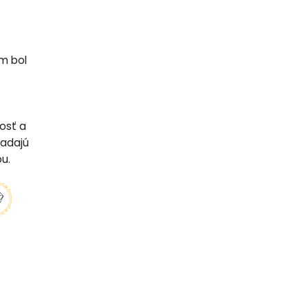
m bol
osť a
ľadajú
u.