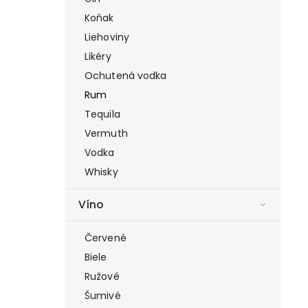
Koňak
Liehoviny
Likéry
Ochutená vodka
Rum
Tequila
Vermuth
Vodka
Whisky
Víno
Červené
Biele
Ružové
Šumivé