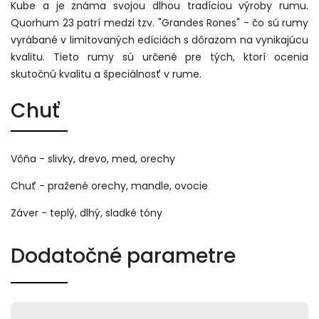
Kube a je známa svojou dlhou tradíciou výroby rumu.
Quorhum 23 patrí medzi tzv. "Grandes Rones" - čo sú rumy
vyrábané v limitovaných edíciách s dôrazom na vynikajúcu
kvalitu. Tieto rumy sú určené pre tých, ktorí ocenia
skutočnú kvalitu a špeciálnosť v rume.
Chuť
Vôňa - slivky, drevo, med, orechy
Chuť - pražené orechy, mandle, ovocie
Záver - teplý, dlhý, sladké tóny
Dodatočné parametre