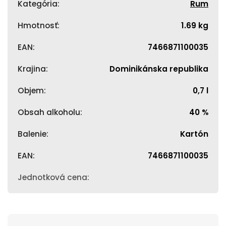
Kategória
:
Rum
Hmotnosť
:
1.69 kg
EAN
:
7466871100035
Krajina
:
Dominikánska republika
Objem
:
0,7 l
Obsah alkoholu
:
40 %
Balenie
:
Kartón
EAN
:
7466871100035
Jednotková cena
: