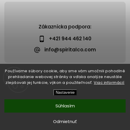
Zákaznícka podpora:
+421 944 462 140
info@spiritalco.com
Používame súbory cookie, aby sme vám umožnili pohodlné
prehliadanie webovej stránky a vďaka analýze neustále
zlepšovali jej funkcie, výkon a použiteľnosť.
Viac informácií
Copyright 2026
Spiritalco
. Všetky práva vyhradené.
Nastavenie
Upraviť nastavenie cookies
Vytvořil
Shoptet
| Design
Shoptak.cz
Súhlasím
Odmietnuť