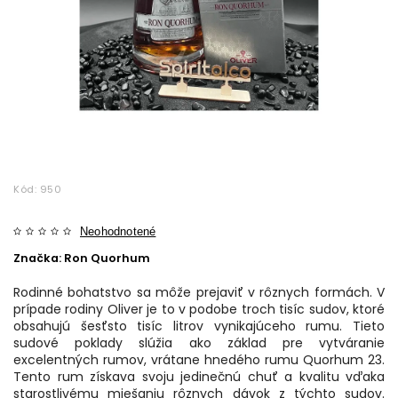
Kód:
950
Neohodnotené
Značka:
Ron Quorhum
Rodinné bohatstvo sa môže prejaviť v rôznych formách. V
prípade rodiny Oliver je to v podobe troch tisíc sudov, ktoré
obsahujú šesťsto tisíc litrov vynikajúceho rumu. Tieto
sudové poklady slúžia ako základ pre vytváranie
excelentných rumov, vrátane hnedého rumu Quorhum 23.
Tento rum získava svoju jedinečnú chuť a kvalitu vďaka
starostlivému miešaniu rôznych dávok z týchto sudov.