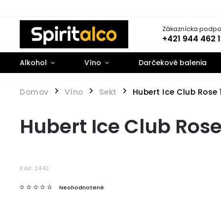
Zákaznícka podpo
+421 944 462 
Alkohol
Víno
Darčekové balenia
Domov
Víno
Sekt
Hubert Ice Club Rose 1
/
/
/
Hubert Ice Club Rose 
Kód:
2442
Neohodnotené