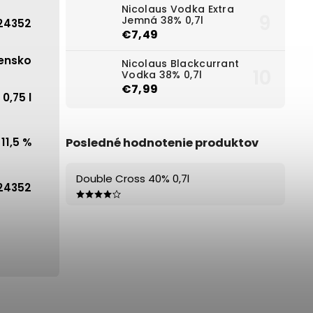
Nicolaus Vodka Extra
Jemná 38% 0,7l
24352
€7,49
ensko
Nicolaus Blackcurrant
Vodka 38% 0,7l
€7,99
0,75 l
Posledné hodnotenie produktov
11,5 %
Double Cross 40% 0,7l
24352