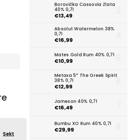
Borovička Cassovia Zlata
40% 0,7l
€13,49
Absolut Watermelon 38%
0,7l
€16,99
Mates Gold Rum 40% 0,7l
€10,99
Metaxa 5* The Greek Spirit
38% 0,7l
€12,99
re
Jameson 40% 0,7l
€16,49
Bumbu XO Rum 40% 0,7l
€29,99
Sekt