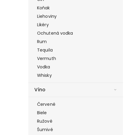
Koňak
Liehoviny
Likéry
Ochutená vodka
Rum
Tequila
Vermuth
Vodka
Whisky
Víno
Červené
Biele
Ružové
Šumivé