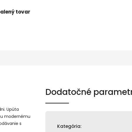
alený tovar
Dodatočné paramet
ni. Upúta
lemu modernému
podávanie s
Kategória
: