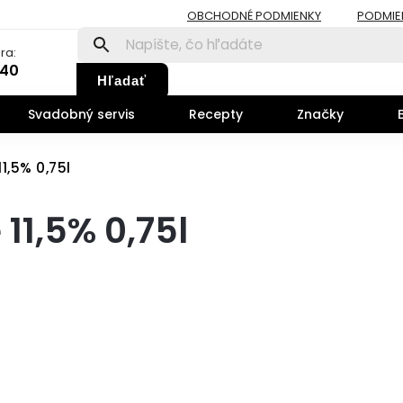
OBCHODNÉ PODMIENKY
PODMIE
ra:
140
Hľadať
Svadobný servis
Recepty
Značky
1,5% 0,75l
11,5% 0,75l