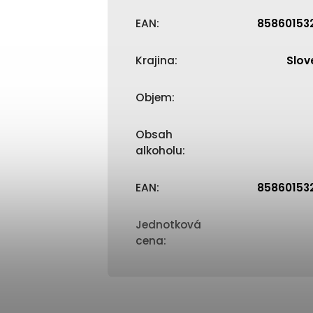
EAN
:
85860153
Krajina
:
Slov
Objem
:
Obsah
alkoholu
:
EAN
:
85860153
Jednotková
cena
: