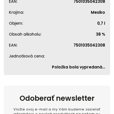
EAN
:
7501035042308
Krajina
:
Mexiko
Objem
:
0,7 l
Obsah alkoholu
:
38 %
EAN
:
7501035042308
Jednotková cena
:
Položka bola vypredaná…
Odoberať newsletter
Vložte svoj e-mail a my Vám budeme zasielať
informácie o nových produktoch na našom e-