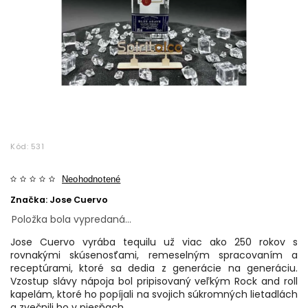
Kód:
531
Neohodnotené
Značka:
Jose Cuervo
Položka bola vypredaná…
Jose Cuervo vyrába tequilu už viac ako 250 rokov s
rovnakými skúsenosťami, remeselným spracovaním a
receptúrami, ktoré sa dedia z generácie na generáciu.
Vzostup slávy nápoja bol pripisovaný veľkým Rock and roll
kapelám, ktoré ho popíjali na svojich súkromných lietadlách
a zvečnili ho v piesňach.