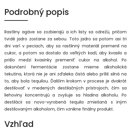
Podrobný popis
Rastliny agáve sa zozbierajú a ich listy sa odrežú, pričom
tvrdé jadro zostane za sebou. Toto jadro sa potom asi tri
dni varí v peciach, aby sa rastlinný materiál premenil na
cukor, a potom sa dostalo do veľkých kadí, aby kvasilo a
prišlo medzi kvasinky premeniť cukor na alkohol. Po
dokončení fermentácie zostane mierne alkoholická
tekutina, ktorá nie je ani zďaleka čistá alebo príliš silná na
to, aby bola tequilou. Ďalším krokom v procese je dvakrát
destilovať v medených destilačných prístrojoch, čím sa
liehoviny koncentrujú a zvyšuje sa hladina alkoholu. Po
destilácii sa novo-vyrobená tequila zmiešaná s iným
destilovaným alkoholom, čím vznikne finálny produkt.
Vzhľad