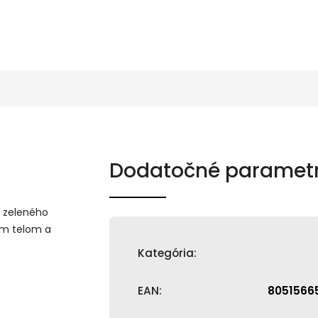
Dodatočné paramet
 zeleného
ným telom a
Kategória
:
EAN
:
8051566