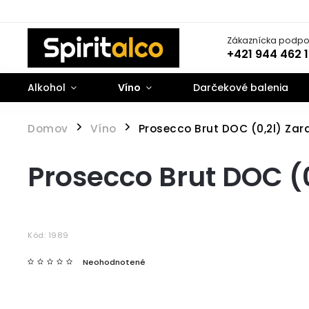
Zákaznícka podpo
+421 944 462 
Alkohol
Víno
Darčekové balenia
Domov
Víno
Prosecco Brut DOC (0,2l) Zar
/
/
Prosecco Brut DOC (0
Kód:
1989
Neohodnotené