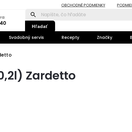
OBCHODNÉ PODMIENKY
PODMIE
ra:
140
Hľadať
Svadobný servis
Recepty
Značky
detto
,2l) Zardetto