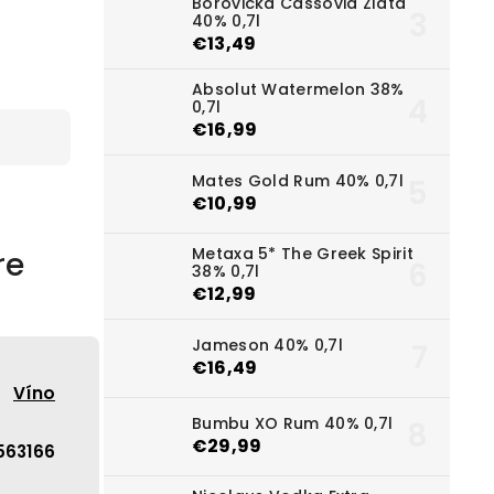
Borovička Cassovia Zlata
40% 0,7l
€13,49
Absolut Watermelon 38%
0,7l
€16,99
Mates Gold Rum 40% 0,7l
€10,99
Metaxa 5* The Greek Spirit
re
38% 0,7l
€12,99
Jameson 40% 0,7l
€16,49
Víno
Bumbu XO Rum 40% 0,7l
€29,99
563166