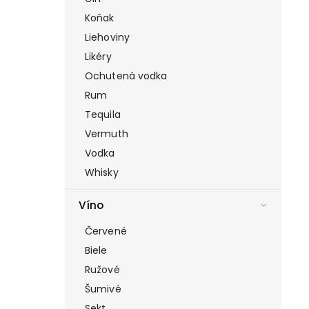
Koňak
Liehoviny
Likéry
Ochutená vodka
Rum
Tequila
Vermuth
Vodka
Whisky
Víno
Červené
Biele
Ružové
Šumivé
Sekt