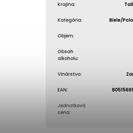
Krajina
:
Tal
Kategória
:
Biele/Pol
Objem
:
Obsah
alkoholu
:
Vinárstvo
:
Za
EAN
:
8051566
Jednotková
cena
: