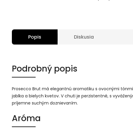
Popis
Diskusia
Podrobný popis
Prosecco Brut má elegantnú aromatiku s ovocnými tónmi
jablka a bielych kvetov. V chuti je perzistentné, s vyváže
príjemne suchým doznievaním.
Aróma