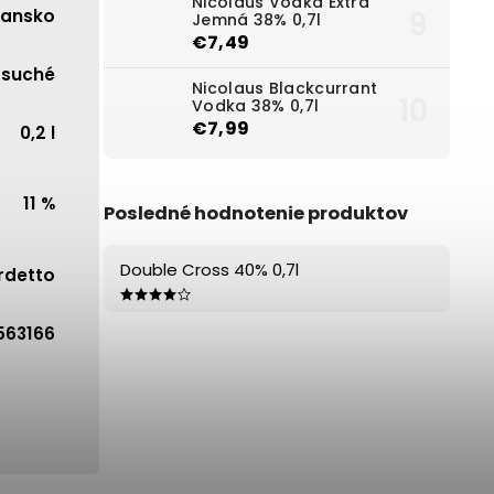
Nicolaus Vodka Extra
iansko
Jemná 38% 0,7l
€7,49
osuché
Nicolaus Blackcurrant
Vodka 38% 0,7l
€7,99
0,2 l
11 %
Posledné hodnotenie produktov
Double Cross 40% 0,7l
rdetto
563166