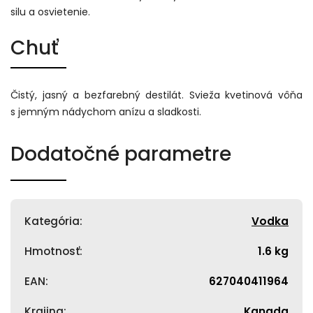
silu a osvietenie.
Chuť
Čistý, jasný a bezfarebný destilát. Svieža kvetinová vôňa
s jemným nádychom anízu a sladkosti.
Dodatočné parametre
Kategória
:
Vodka
Hmotnosť
:
1.6 kg
EAN
:
627040411964
Krajina
:
Kanada