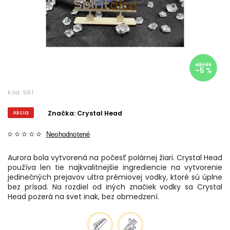
€57,99
–5 %
Kód:
591
Akcia
Značka:
Crystal Head
Neohodnotené
Aurora bola vytvorená na počesť polárnej žiari. Crystal Head
používa len tie najkvalitnejšie ingrediencie na vytvorenie
jedinečných prejavov ultra prémiovej vodky, ktoré sú úplne
bez prísad. Na rozdiel od iných značiek vodky sa Crystal
Head pozerá na svet inak, bez obmedzení.