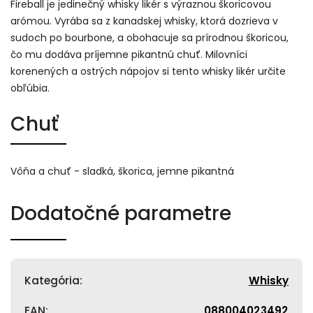
Fireball je jedinečný whisky likér s výraznou škoricovou
arómou. Vyrába sa z kanadskej whisky, ktorá dozrieva v
sudoch po bourbone, a obohacuje sa prírodnou škoricou,
čo mu dodáva príjemne pikantnú chuť. Milovníci
korenených a ostrých nápojov si tento whisky likér určite
obľúbia.
Chuť
Vôňa a chuť - sladká, škorica, jemne pikantná
Dodatočné parametre
Kategória
:
Whisky
EAN
:
088004023492