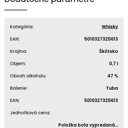
Kategória
:
Whisky
EAN
:
5010327325613
Krajina
:
Škótsko
Objem
:
0,7 l
Obsah alkoholu
:
47 %
Balenie
:
Tuba
EAN
:
5010327325613
Jednotková cena
:
Položka bola vypredaná…