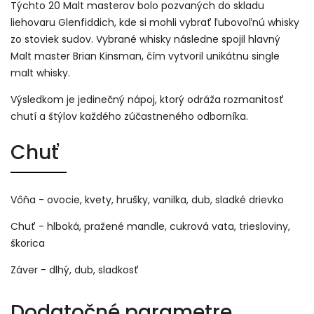
Týchto 20 Malt masterov bolo pozvaných do skladu
liehovaru Glenfiddich, kde si mohli vybrať ľubovoľnú whisky
zo stoviek sudov. Vybrané whisky následne spojil hlavný
Malt master Brian Kinsman, čím vytvoril unikátnu single
malt whisky.
Výsledkom je jedinečný nápoj, ktorý odráža rozmanitosť
chutí a štýlov každého zúčastneného odborníka.
Chuť
Vôňa - ovocie, kvety, hrušky, vanilka, dub, sladké drievko
Chuť - hlboká, pražené mandle, cukrová vata, triesloviny,
škorica
Záver - dlhý, dub, sladkosť
Dodatočné parametre