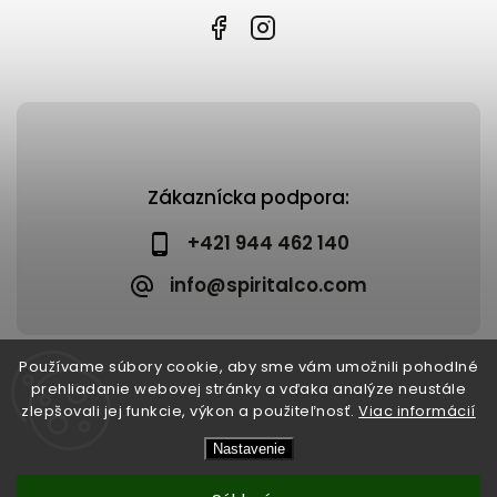
Zákaznícka podpora:
+421 944 462 140
info@spiritalco.com
Používame súbory cookie, aby sme vám umožnili pohodlné
prehliadanie webovej stránky a vďaka analýze neustále
zlepšovali jej funkcie, výkon a použiteľnosť.
Viac informácií
Copyright 2026
Spiritalco
. Všetky práva vyhradené.
Nastavenie
Upraviť nastavenie cookies
Vytvořil
Shoptet
| Design
Shoptak.cz