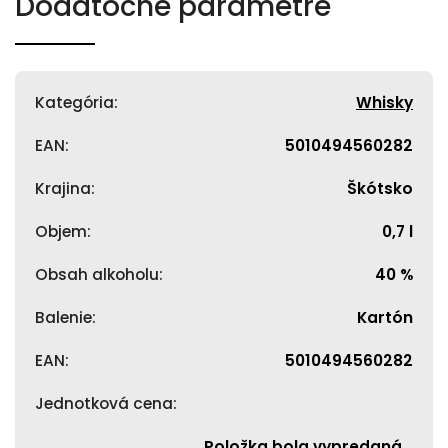
Dodatočné parametre
Kategória
:
Whisky
EAN
:
5010494560282
Krajina
:
Škótsko
Objem
:
0,7 l
Obsah alkoholu
:
40 %
Balenie
:
Kartón
EAN
:
5010494560282
Jednotková cena
:
Položka bola vypredaná…