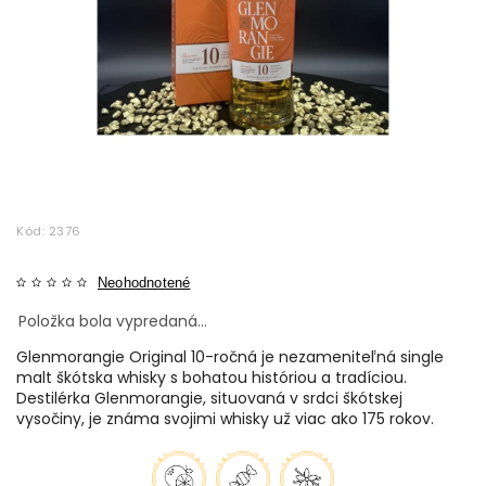
Kód:
2376
Neohodnotené
Položka bola vypredaná…
Glenmorangie Original 10-ročná je nezameniteľná single
malt škótska whisky s bohatou históriou a tradíciou.
Destilérka Glenmorangie, situovaná v srdci škótskej
vysočiny, je známa svojimi whisky už viac ako 175 rokov.