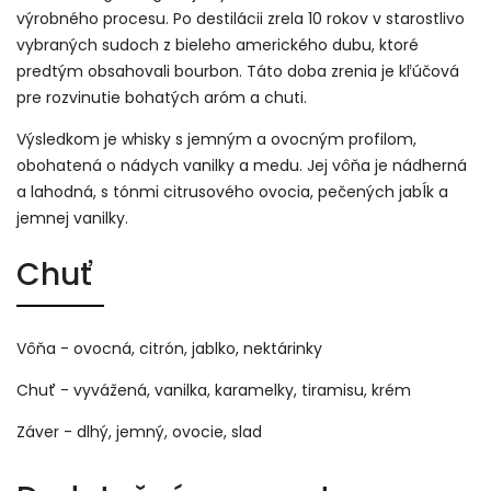
výrobného procesu. Po destilácii zrela 10 rokov v starostlivo
vybraných sudoch z bieleho amerického dubu, ktoré
predtým obsahovali bourbon. Táto doba zrenia je kľúčová
pre rozvinutie bohatých aróm a chuti.
Výsledkom je whisky s jemným a ovocným profilom,
obohatená o nádych vanilky a medu. Jej vôňa je nádherná
a lahodná, s tónmi citrusového ovocia, pečených jabĺk a
jemnej vanilky.
Chuť
Vôňa - ovocná, citrón, jablko, nektárinky
Chuť - vyvážená, vanilka, karamelky, tiramisu, krém
Záver - dlhý, jemný, ovocie, slad