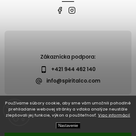
Zákaznícka podpora:
+421 944 462 140
info@spiritalco.com
Používame súbory cookie, aby sme vám umožnili pohodlné
prehliadanie webovej stránky a vďaka analýze neustále
zlepšovali jej funkcie, výkon a použiteľnosť.
Viac informácií
Copyright 2026
Spiritalco
. Všetky práva vyhradené.
Nastavenie
Upraviť nastavenie cookies