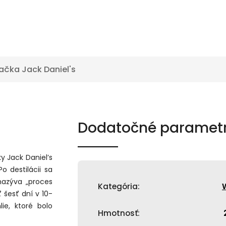
ačka
Jack Daniel's
Dodatočné paramet
y Jack Daniel’s
o destilácii sa
nazýva „proces
Kategória
:
 šesť dní v 10-
ie, ktoré bolo
Hmotnosť
: