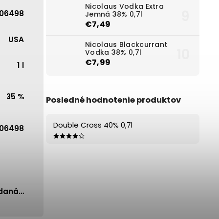
Nicolaus Vodka Extra
06498
Jemná 38% 0,7l
€7,49
USA
Nicolaus Blackcurrant
Vodka 38% 0,7l
€7,99
1 l
35 %
Posledné hodnotenie produktov
Double Cross 40% 0,7l
06498
edaná…