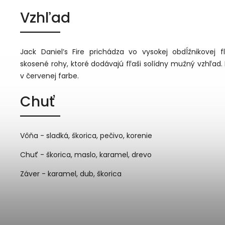
Vzhľad
Jack Daniel’s Fire prichádza vo vysokej obdĺžnikovej f
skosené rohy, ktoré dodávajú fľaši solídny mužný vzhľad. E
v červenej farbe.
Chuť
Vôňa - sladká, škorica, pečivo, korenie
Chuť - škorica, maslo, karamel, drevo
Záver - karamel, dub, škorica