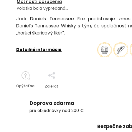
Možnosti doručenia
Položka bola vypredaná…
Jack Daniels Tennessee Fire predstavuje zmes
Daniel’s Tennessee Whisky s tým, čo spoločnosť 
„horúci škoricový likér“.
Detailné informácie
Opýtať sa
Zdieľať
Doprava zdarma
pre objednávky nad 200 €
Bezpečne zab