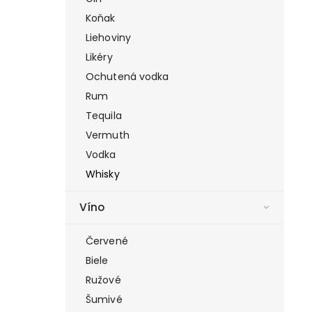
Koňak
Liehoviny
Likéry
Ochutená vodka
Rum
Tequila
Vermuth
Vodka
Whisky
Víno
Červené
Biele
Ružové
Šumivé