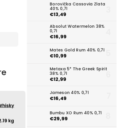
Borovička Cassovia Zlata
40% 0,7l
€13,49
Absolut Watermelon 38%
0,7l
€16,99
Mates Gold Rum 40% 0,7l
€10,99
Metaxa 5* The Greek Spirit
re
38% 0,7l
€12,99
Jameson 40% 0,7l
€16,49
Whisky
Bumbu XO Rum 40% 0,7l
€29,99
2.19 kg