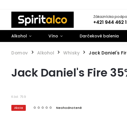
Zákaznícka podpo
+421 944 462 
Alkohol
Víno
Darčekové balenia
Domov
Alkohol
Whisky
Jack Daniel's Fir
/
/
/
Jack Daniel's Fire 35
Kód:
759
Neohodnotené
Akcia