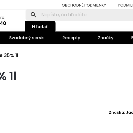
OBCHODNÉ PODMIENKY
PODMIE
ra:
140
Hľadať
Svadobný servis
Recepty
Značky
e 35% 1l
% 1l
Značka:
Jac