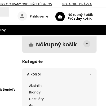
NKY OCHRANY OSOBNÝCH ÚDAJOV
MOJA OBJEDNÁVKA
Nákupný košík
Prihlásenie
Prázdny košík
Blog
Nákupný košík
Kategórie
Alkohol
Absinth
k Daniel's
Brandy
Destiláty
Gin