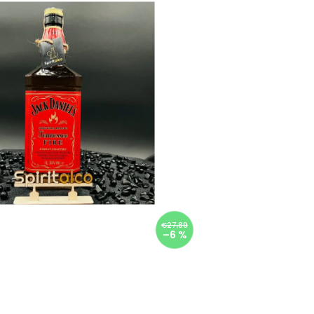
€27,89
–6 %