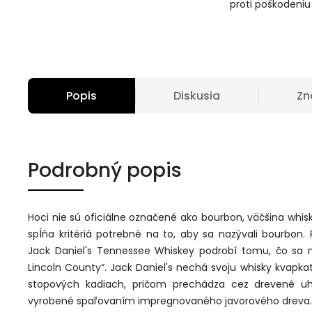
proti poškodeniu
Popis
Diskusia
Zn
Podrobný popis
Hoci nie sú oficiálne označené ako bourbon, väčšina whisk
spĺňa kritériá potrebné na to, aby sa nazývali bourbon. P
Jack Daniel's Tennessee Whiskey podrobí tomu, čo sa 
Lincoln County“. Jack Daniel's nechá svoju whisky kvapkať
stopových kadiach, pričom prechádza cez drevené uhl
vyrobené spaľovaním impregnovaného javorového dreva.