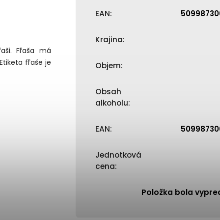
EAN
:
50998730
Krajina
:
ľaši. Fľaša má
tiketa fľaše je
Objem
:
Obsah
alkoholu
:
EAN
:
50998730
Jednotková
cena
:
Položka bola vypr