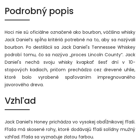
Podrobný popis
Hoci nie sú oficiálne označené ako bourbon, väčšina whisky
Jack Daniel’s spĺňa kritériá potrebné na to, aby sa nazývali
bourbon. Po destilácii sa Jack Daniel's Tennessee Whiskey
podrobí tomu, čo sa nazýva „proces Lincoln County“. Jack
Daniel's nechá svoju whisky kvapkať šesť dní v 10-
stopových kadiach, pričom prechádza cez drevené uhlie,
ktoré bolo vyrobené spaľovaním impregnovaného
javorového dreva.
Vzhľad
Jack Daniel’s Honey prichádza vo vysokej obdĺžnikovej fľaši.
Fľaša má skosené rohy, ktoré dodávajú fľaši solídny mužný
vzhľad. Fľaša sa vyznačuje zlatou farbou.