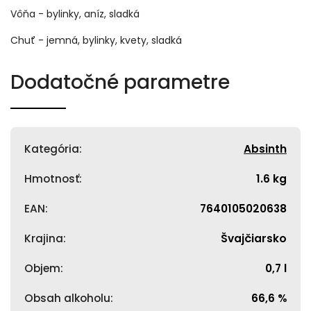
Vôňa - bylinky, aníz, sladká
Chuť - jemná, bylinky, kvety, sladká
Dodatočné parametre
Kategória
:
Absinth
Hmotnosť
:
1.6 kg
EAN
:
7640105020638
Krajina
:
Švajčiarsko
Objem
:
0,7 l
Obsah alkoholu
:
66,6 %