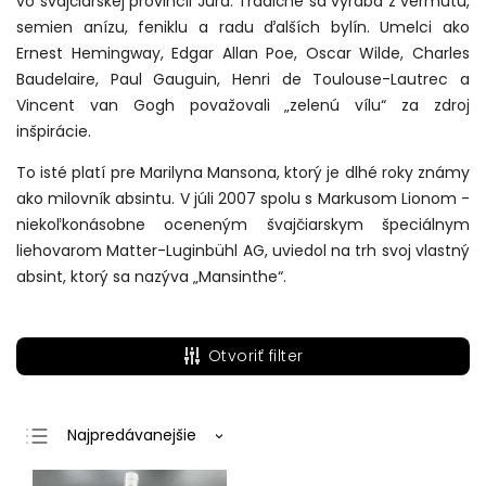
vo švajčiarskej provincii Jura. Tradične sa vyrába z vermútu,
semien anízu, feniklu a radu ďalších bylín. Umelci ako
Ernest Hemingway, Edgar Allan Poe, Oscar Wilde, Charles
Baudelaire, Paul Gauguin, Henri de Toulouse-Lautrec a
Vincent van Gogh považovali „zelenú vílu“ za zdroj
inšpirácie.
To isté platí pre Marilyna Mansona, ktorý je dlhé roky známy
ako milovník absintu. V júli 2007 spolu s Markusom Lionom -
niekoľkonásobne oceneným švajčiarskym špeciálnym
liehovarom Matter-Luginbühl AG, uviedol na trh svoj vlastný
absint, ktorý sa nazýva „Mansinthe“.
Otvoriť filter
Najpredávanejšie
Najlacnejšie