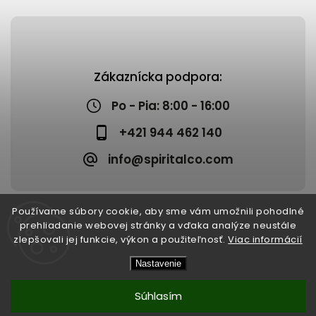
Zákaznícka podpora:
Po - Pia: 8:00 - 16:00
+421 944 462 140
info@spiritalco.com
Používame súbory cookie, aby sme vám umožnili pohodlné
prehliadanie webovej stránky a vďaka analýze neustále
zlepšovali jej funkcie, výkon a použiteľnosť.
Viac informácií
Copyright 2026
Spiritalco
. Všetky práva vyhradené.
Nastavenie
Upraviť nastavenie cookies
Vytvořil
Shoptet
| Design
Shoptak.cz
Súhlasím