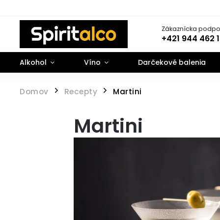
Zákaznícka podpo
+421 944 462 
Alkohol
Víno
Darčekové balenia
Domov
Recepty
Martini
/
/
Martini