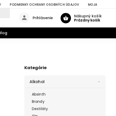
Y
PODMIENKY OCHRANY OSOBNÝCH ÚDAJOV
MOJA OBJEDNÁV
Nákupný košík
Prihlásenie
Prázdny košík
Blog
Kategórie
Alkohol
Absinth
Brandy
Destiláty
Gin