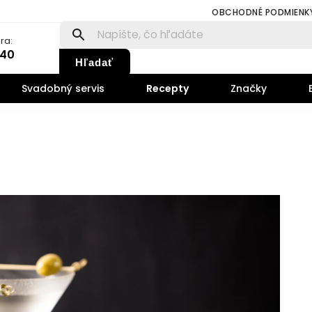
OBCHODNÉ PODMIENK
ra:
140
Hľadať
Svadobný servis
Recepty
Značky