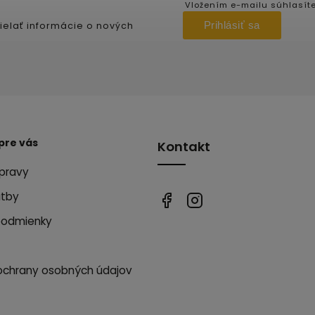
Vložením e-mailu súhlasít
Prihlásiť sa
ielať informácie o nových
pre vás
Kontakt
pravy
atby
podmienky
ochrany osobných údajov