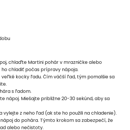
zdobu
oj, chlaďte Martini pohár v mrazničke alebo
ho chladiť počas prípravy nápoja.
 veľké kocky ľadu. Čím väčší ľad, tým pomalšie sa
te.
ohára s ľadom.
 nápoj. Miešajte približne 20-30 sekúnd, aby sa
vylejte z neho ľad (ak ste ho použili na chladenie).
 nápoj do pohára. Týmto krokom sa zabezpečí, že
ad alebo nečistoty.