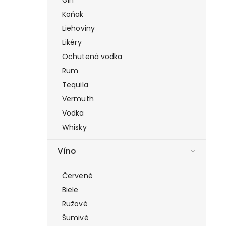
Koňak
Liehoviny
Likéry
Ochutená vodka
Rum
Tequila
Vermuth
Vodka
Whisky
Víno
Červené
Biele
Ružové
Šumivé