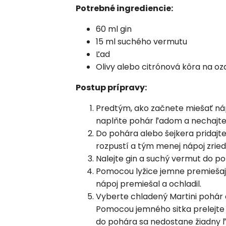
Potrebné ingrediencie:
60 ml gin
15 ml suchého vermutu
Ľad
Olivy alebo citrónová kôra na o
Postup prípravy:
Predtým, ako začnete miešať náp
naplňte pohár ľadom a nechajte 
Do pohára alebo šejkera pridajte
rozpustí a tým menej nápoj zriedi
Nalejte gin a suchý vermut do p
Pomocou lyžice jemne premiešajte
nápoj premiešal a ochladil.
Vyberte chladený Martini pohár a 
Pomocou jemného sitka prelejte
do pohára sa nedostane žiadny ľ