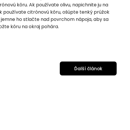
rónovú kôru. Ak používate olivu, napichnite ju na
Ak používate citrónovú kôru, ošúpte tenký prúžok
) a jemne ho stlačte nad povrchom nápoja, aby sa
ložte kôru na okraj pohára.
Ďalší článok