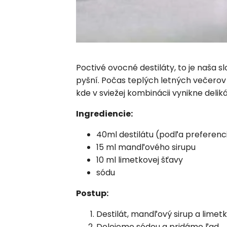
Poctivé ovocné destiláty, to je naša
pyšní. Počas teplých letných večerov
kde v sviežej kombinácii vynikne deliká
Ingrediencie:
40ml destilátu (podľa preferenci
15 ml mandľového sirupu
10 ml limetkovej šťavy
sódu
Postup:
Destilát, mandľový sirup a limet
Dolejeme sódou a pridáme ľad.