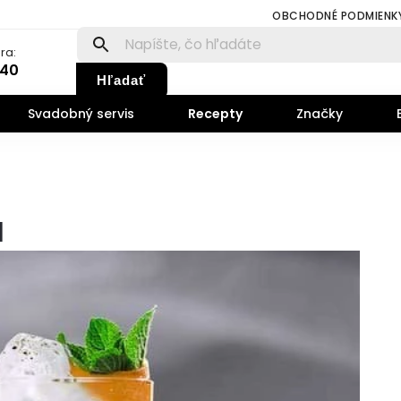
OBCHODNÉ PODMIENK
ra:
140
Hľadať
Svadobný servis
Recepty
Značky
a