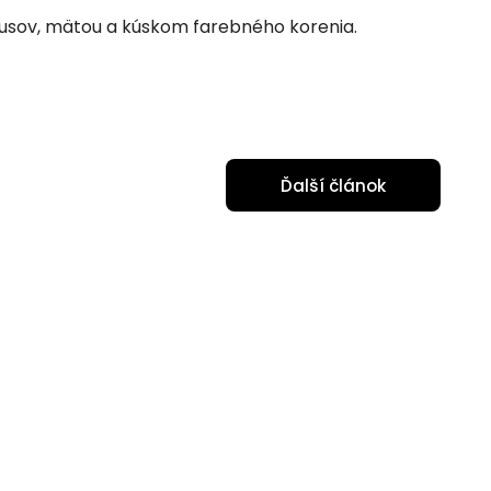
rusov, mätou a kúskom farebného korenia.
Ďalší článok