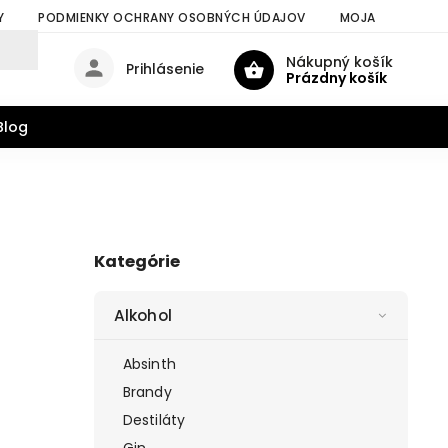
Y
PODMIENKY OCHRANY OSOBNÝCH ÚDAJOV
MOJA OBJEDNÁV
Nákupný košík
Prihlásenie
Prázdny košík
Blog
Kategórie
Alkohol
Absinth
Brandy
Destiláty
Gin