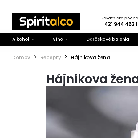
Zákaznícka podpo
+421 944 462 
Alkohol
Víno
Darčekové balenia
Domov
Recepty
Hájnikova žena
/
/
Hájnikova žen