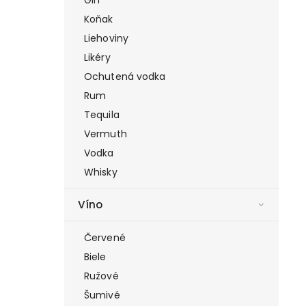
Koňak
Liehoviny
Likéry
Ochutená vodka
Rum
Tequila
Vermuth
Vodka
Whisky
Víno
Červené
Biele
Ružové
Šumivé