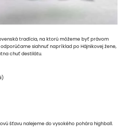
 slovenská tradícia, na ktorú môžeme byť právom
 odporúčame siahnuť napríklad po Hájnikovej žene,
tna chuť destilátu.
i)
kovú šťavu nalejeme do vysokého pohára highball.