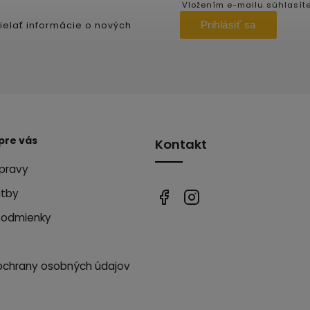
Vložením e-mailu súhlasít
Prihlásiť sa
ielať informácie o nových
pre vás
Kontakt
pravy
atby
podmienky
ochrany osobných údajov