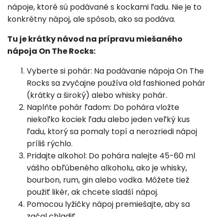
nápoje, ktoré sú podávané s kockami ľadu. Nie je to
konkrétny nápoj, ale spôsob, ako sa podáva.
Tu je krátky návod na prípravu miešaného
nápoja On The Rocks:
Vyberte si pohár: Na podávanie nápoja On The
Rocks sa zvyčajne používa old fashioned pohár
(krátky a široký) alebo whisky pohár.
Naplňte pohár ľadom: Do pohára vložte
niekoľko kociek ľadu alebo jeden veľký kus
ľadu, ktorý sa pomaly topí a nerozriedi nápoj
príliš rýchlo.
Pridajte alkohol: Do pohára nalejte 45-60 ml
vášho obľúbeného alkoholu, ako je whisky,
bourbon, rum, gin alebo vodka. Môžete tiež
použiť likér, ak chcete sladší nápoj.
Pomocou lyžičky nápoj premiešajte, aby sa
začal chladiť.