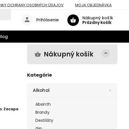
NKY OCHRANY OSOBNÝCH ÚDAJOV
MOJA OBJEDNÁVKA
Nákupný košík
Prihlásenie
Prázdny košík
Blog
Nákupný košík
Kategórie
Alkohol
Absinth
a:
Zacapa
Brandy
Destiláty
Gin