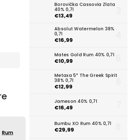
Borovička Cassovia Zlata
40% 0,7l
€13,49
Absolut Watermelon 38%
0,7l
€16,99
Mates Gold Rum 40% 0,7l
€10,99
Metaxa 5* The Greek Spirit
38% 0,7l
€12,99
re
Jameson 40% 0,7l
€16,49
Bumbu XO Rum 40% 0,7l
€29,99
Rum