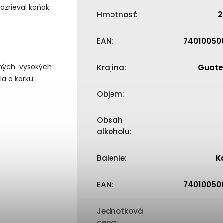
zrieval koňak.
Hmotnosť
:
2
EAN
:
74010050
dných vysokých
Krajina
:
Guat
a a korku.
Objem
:
Obsah
alkoholu
:
Balenie
:
K
EAN
:
74010050
Jednotková
cena
: