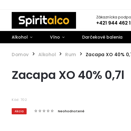
Zákaznícka podpo
+421 944 462 
Alkohol
Víno
Darčekové balenia
Domov
Alkohol
Rum
Zacapa XO 40% 0,
/
/
/
Zacapa XO 40% 0,7l
Kód:
702
Neohodnotené
Akcia