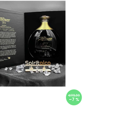
€119,99
–7 %