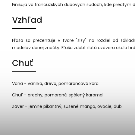
Finišujú vo francúzskych dubových sudoch, kde predtým do
Vzhľad
Fľaša sa prezentuje v tvare "slzy" na rozdiel od zákla
modelov danej značky. Fľašu zdobí zlatá uzávera okolo hrdl
Chuť
Vôňa - vanilka, drevo, pomarančová kôra
Chuť - orechy, pomaranč, spálený karamel
Záver - jemne pikantný, sušené mango, ovocie, dub