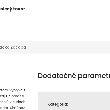
alený tovar
ačka
Zacapa
Dodatočné paramet
torá vyplýva z
zajú z procesu
ešajú v sudoch
Kategória
:
Pedro Ximénez.