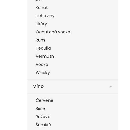
Koňak
Liehoviny
Likéry
Ochutená vodka
Rum
Tequila
Vermuth
Vodka
Whisky
Víno
Červené
Biele
Ružové
Šumivé