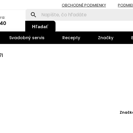
OBCHODNÉ PODMIENKY
PODMIE
ra:
140
Hľadať
Svadobný servis
Recepty
Značky
7l
Značk