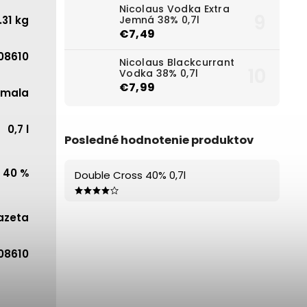
Nicolaus Vodka Extra
.31 kg
Jemná 38% 0,7l
€7,49
08610
Nicolaus Blackcurrant
Vodka 38% 0,7l
€7,99
emala
0,7 l
Posledné hodnotenie produktov
40 %
Double Cross 40% 0,7l
azeta
08610