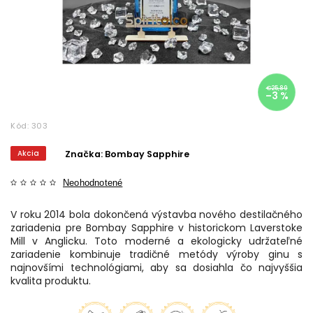
€25,89
–3 %
Kód:
303
Akcia
Značka:
Bombay Sapphire
Neohodnotené
V roku 2014 bola dokončená výstavba nového destilačného
zariadenia pre Bombay Sapphire v historickom Laverstoke
Mill v Anglicku. Toto moderné a ekologicky udržateľné
zariadenie kombinuje tradičné metódy výroby ginu s
najnovšími technológiami, aby sa dosiahla čo najvyššia
kvalita produktu.