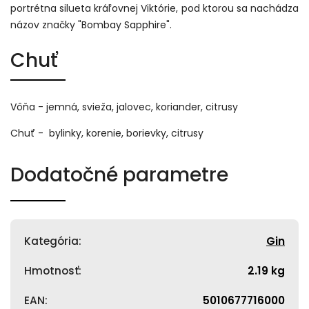
portrétna silueta kráľovnej Viktórie, pod ktorou sa nachádza
názov značky "Bombay Sapphire".
Chuť
Vôňa - jemná, svieža, jalovec, koriander, citrusy
Chuť - bylinky, korenie, borievky, citrusy
Dodatočné parametre
Kategória
:
Gin
Hmotnosť
:
2.19 kg
EAN
:
5010677716000