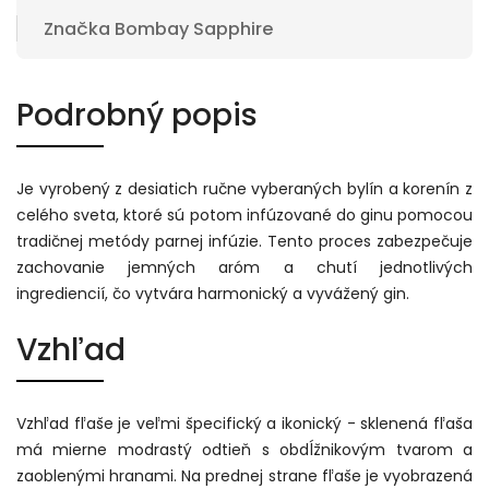
Značka
Bombay Sapphire
Podrobný popis
Je vyrobený z desiatich ručne vyberaných bylín a korenín z
celého sveta, ktoré sú potom infúzované do ginu pomocou
tradičnej metódy parnej infúzie. Tento proces zabezpečuje
zachovanie jemných aróm a chutí jednotlivých
ingrediencií, čo vytvára harmonický a vyvážený gin.
Vzhľad
Vzhľad fľaše je veľmi špecifický a ikonický - sklenená fľaša
má mierne modrastý odtieň s obdĺžnikovým tvarom a
zaoblenými hranami. Na prednej strane fľaše je vyobrazená